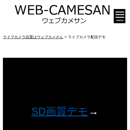
menu
ライブカメラ設置はウェブカメさん
>
ライブカメラ配信デモ
SD画質デモ
→
SD画質デモを確認できます。