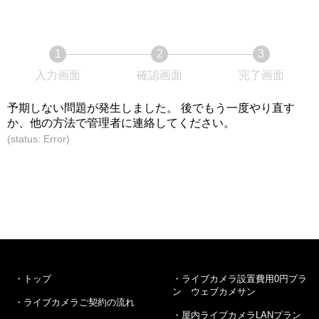
1
2
3
現
現
現
入力画面
確認画面
完了画面
在
在
在
表
表
表
予期しない問題が発生しました。 後でもう一度やり直す
示
示
示
か、他の方法で管理者に連絡してください。
さ
さ
さ
(status: Error)
れ
れ
れ
て
て
て
い
い
い
る
る
る
画
画
画
面
面
面
で
で
で
す。
す。
す。
トップ
ライブカメラ設置費用0円プラ
ン ウェブカメサン
ライブカメラご契約の流れ
屋内ライブカメラLANプラン