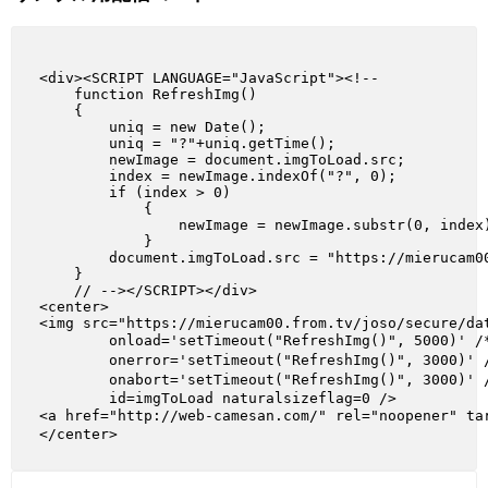
<div><SCRIPT LANGUAGE="JavaScript"><!--

    function RefreshImg()

    {

        uniq = new Date();

        uniq = "?"+uniq.getTime();

        newImage = document.imgToLoad.src;

        index = newImage.indexOf("?", 0);

        if (index > 0)

            {

                newImage = newImage.substr(0, index)
            }

        document.imgToLoad.src = "https://mierucam00
    }

    // --></SCRIPT></div>

<center>

<img src="https://mierucam00.from.tv/joso/secure/da
        onload='setTimeout("RefreshImg()", 5000)
        onerror='setTimeout("RefreshImg()", 30
        onabort='setTimeout("RefreshImg()", 3000
        id=imgToLoad naturalsizeflag=0 />

<a href="http://web-camesan.com/" rel="noopener